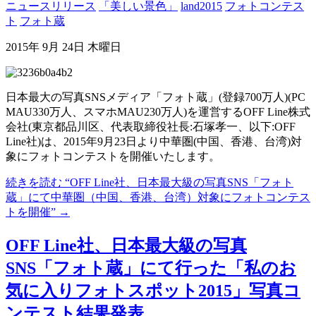
ニュースリリース
「美しい景色」
land2015
フォトコンテス
ト
フォト蔵
2015年 9月 24日 木曜日
日本最大の写真SNSメディア「フォト蔵」(登録700万人)(PC
MAU330万人、スマホMAU230万人)を運営するOFF Line株式
会社(東京都品川区、代表取締役社長:石塚孝一、以下:OFF
Line社)は、2015年9月23日より中華圏(中国、香港、台湾)対
象にフォトコンテストを開催いたします。
続きを読む
“OFF Line社、日本最大級の写真SNS「フォト
蔵」にて中華圏（中国、香港、台湾）対象にフォトコンテス
トを開催”
→
OFF Line社、日本最大級の写真
SNS「フォト蔵」にて行った「私のお
気に入りフォトスポット2015」写真コ
ンテスト結果発表