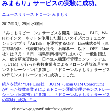
みまもり」サービスの実験に成功。
ニュースリリース
ドローン
みまもり
2017年 3月 29日 水曜日
「みまもりビーコン」サービスを開発・提供し、BLE、Wi-
Fiとインターネットを使用した新しいタイプのコミュニケー
ションアプリ「AirTalk」を運営するOFF Line株式会社（東
京都新宿区、代表取締役社長：石塚孝一、以下：OFF Line
社）は３月１６日、福島県南相馬市において、一般財団法
人 総合研究奨励会 日本無人機運行管理コンソーシアム
（JUTM）が行った複数事業者によるドローン運航管理デモ
ンストレーションに参加し、「ドローンみまもり」サービス
のデモンストレーションに成功しました。
続きを読む
“OFF Line社, JUTM（Japan UTM Consortium）
が行った複数事業者によるドローン運航管理デモンストレー
ション（日本初）に参加し、「ドローンみまもり」サービス
の実験に成功。”
→
class='wp-pagenavi' role='navigation'>