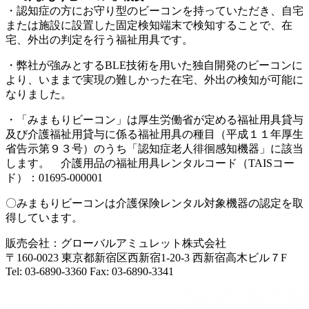
・認知症の方にお守り型のビーコンを持っていただき、自宅
または施設に設置した固定検知端末で検知することで、在
宅、外出の判定を行う福祉用具です。
・弊社が強みとするBLE技術を用いた独自開発のビーコンに
より、いままで実現の難しかった在宅、外出の検知が可能に
なりました。
・「みまもりビーコン」は厚生労働省が定める福祉用具貸与
及び介護福祉用貸与に係る福祉用具の種目（平成１１年厚生
省告示第９３号）のうち「認知症老人徘徊感知機器」に該当
します。 介護用品の福祉用具レンタルコード（TAISコー
ド）：01695-000001
〇みまもりビーコンは介護保険レンタル対象機器の認定を取
得しています。
販売会社：グローバルアミュレット株式会社
〒160-0023 東京都新宿区西新宿1-20-3 西新宿高木ビル７F
Tel: 03-6890-3360 Fax: 03-6890-3341