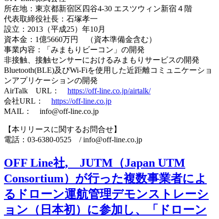
所在地：東京都新宿区四谷4-30 エスツウィン新宿４階
代表取締役社長：石塚孝一
設立：2013（平成25）年10月
資本金：1億5660万円 （資本準備金含む）
事業内容：「みまもりビーコン」の開発
非接触、接触センサーにおけるみまもりサービスの開発
Bluetooth(BLE)及びWi-Fiを使用した近距離コミュニケーショ
ンアプリケーションの開発
AirTalk URL：
https://off-line.co.jp/airtalk/
会社URL：
https://off-line.co.jp
MAIL： info@off-line.co.jp
【本リリースに関するお問合せ】
電話：03-6380-0525 / info@off-line.co.jp
OFF Line社, JUTM（Japan UTM
Consortium）が行った複数事業者によ
るドローン運航管理デモンストレーシ
ョン（日本初）に参加し、「ドローン