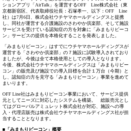
ションアプリ「AirTalk」を運営するOFF Line株式会社（東
京都新宿区、代表取締役社長：石塚孝一、以下：OFF Line
社）は7月6日、株式会社ウチヤマホールディングスと提携
し、同社が運営する介護施設のさわやか倶楽部、そして施設
サービスを受けている認知症の方を対象に「みまもりビーコ
ン」サービスの提供を本格化することを発表しました。
「みまもりビーコン」はすでにウチヤマホールディングスが
運営する「さわやか倶楽部」の７施設に試験導入されており
ましたが、今後は全て本格使用としての導入となります。
今後、株式会社ウチヤマホールディングスは「みまもりビー
コン」の販売及び施設での導入目標を合計１万台（今期）と
し、認知症の方を見守る「みまもりビーコン」事業を進めて
まいります。
OFF Line社はみまもりビーコン事業において、サービス提供
元としてニーズに対応したシステムを構築。 総販売元とし
てはグローバルアミュレット株式会社が対応、施設への導
入・代理店販売は株式会社ウチヤマホールディングス社が担
当することとなります。
■「みまもりビーコン」概要