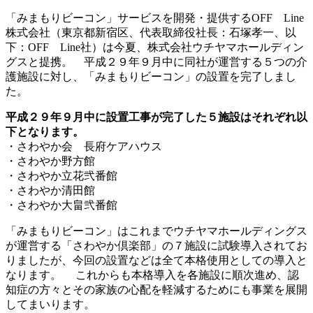
「みまもりビーコン」サービスを開発・提供するOFF Line
株式会社（東京都新宿区、代表取締役社長：石塚孝一、以
下：OFF Line社）は今夏、株式会社ウチヤマホールディン
グスと提携。 平成２９年９月中に同社が運営する５つの介
護施設に対し、「みまもりビーコン」の設置を完了しまし
た。
平成２９年９月中に設置工事が完了した５施設はそれぞれ以
下となります。
・さわやか会 長府ケアハウス
・さわやか野方館
・さわやか立花弐番館
・さわやか清田館
・さわやか大畠弐番館
「みまもりビーコン」はこれまでウチヤマホールディングス
が運営する「さわやか倶楽部」の７施設に試験導入されてお
りましたが、今回の設置などは全て本格使用としての導入と
なります。 これからも本格導入を各施設に順次進め、認
知症の方々とその家族の心配を軽減するためにも事業を展開
してまいります。