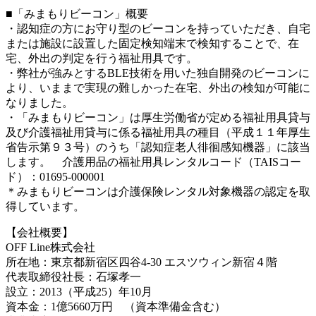
■「みまもりビーコン」概要
・認知症の方にお守り型のビーコンを持っていただき、自宅
または施設に設置した固定検知端末で検知することで、在
宅、外出の判定を行う福祉用具です。
・弊社が強みとするBLE技術を用いた独自開発のビーコンに
より、いままで実現の難しかった在宅、外出の検知が可能に
なりました。
・「みまもりビーコン」は厚生労働省が定める福祉用具貸与
及び介護福祉用貸与に係る福祉用具の種目（平成１１年厚生
省告示第９３号）のうち「認知症老人徘徊感知機器」に該当
します。 介護用品の福祉用具レンタルコード（TAISコー
ド）：01695-000001
＊みまもりビーコンは介護保険レンタル対象機器の認定を取
得しています。
【会社概要】
OFF Line株式会社
所在地：東京都新宿区四谷4-30 エスツウィン新宿４階
代表取締役社長：石塚孝一
設立：2013（平成25）年10月
資本金：1億5660万円 （資本準備金含む）