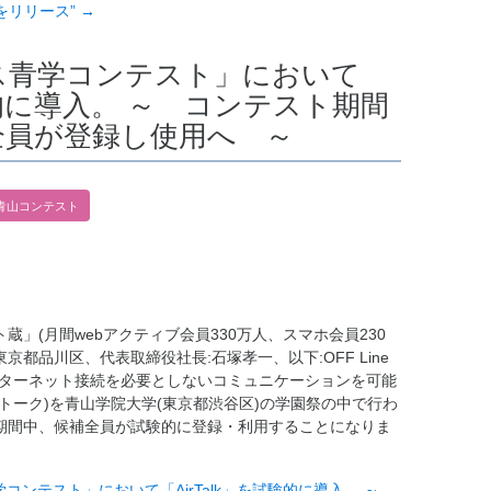
をリリース”
→
「ミス青学コンテスト」において
試験的に導入。 ～ コンテスト期間
全員が登録し使用へ ～
青山コンテスト
蔵」(月間webアクティブ会員330万人、スマホ会員230
(東京都品川区、代表取締役社長:石塚孝一、以下:OFF Line
ンターネット接続を必要としないコミュニケーションを可能
エアトーク)を青山学院大学(東京都渋谷区)の学園祭の中で行わ
期間中、候補全員が試験的に登録・利用することになりま
ス青学コンテスト」において「AirTalk」を試験的に導入。 ～