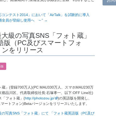
お問
慶応コンテスト2014」において「AirTalk」を試験的に導入
補全員が登録し使用へ ～”
→
日本最大級の写真SNS「フォト蔵」
語版（PC及びスマートフォ
ジョンをリリース
語版
(登録700万人)(PC MAU330万人、スマホMAU230万
東京都品川区、代表取締役社長:石塚孝一、以下:OFF Line社)
ス「フォト蔵」(
http://photozou.jp/
)の英語版を開発し、
マートフォン)Betaバージョンをリリースいたします。
最大級の写真SNS「フォト蔵」にて 「フォト蔵英語版（PC及び