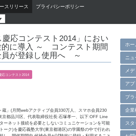
ースリリース
プライバシーポリシー
「ミス慶応コンテスト2014」におい
ホー
を試験的に導入 ～ コンテスト期間
全員が登録し使用へ ～
ニュ
メデ
慶応コンテスト2014
アプ
プラ
企業
蔵」(月間webアクティブ会員330万人、スマホ会員230
(東京都品川区、代表取締役社長:石塚孝一、以下:OFF Line
スタ
ンターネット接続を必要としないコミュニケーションを可能
エアトーク)を慶応義塾大学(東京都港区)の学園祭の中で行われ
依頼し、開催期間中,候補全員が試験的に登録・利用すること