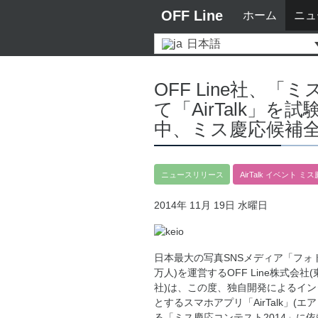
OFF Line
ホーム
ニュ
日本語
OFF Line社、
て「AirTalk」
中、ミス慶応候補
ニュースリリース
AirTalk
イベント
ミス
2014年 11月 19日 水曜日
日本最大の写真SNSメディア「フォト
万人)を運営するOFF Line株式会社
社)は、この度、独自開発によるイ
とするスマホアプリ「AirTalk」(
る「ミス慶応コンテスト2014」に